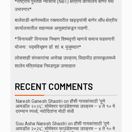
*राष्ट्रीय पुस्तक न्यासाचे (NBT) क्षेत्रीय कार्यालय बाणेर येथे
उभारणार*
बालेवाडी-बाणेरमधील रस्त्यावरील खड्ड्यांची बाणेर औंध क्षेत्रीय
कार्यालयातील सहाय्यक आयुक्तांकडून पाहणी…
*‘विनायकी’ विनायक निम्हण शिष्यवृत्ती म्हणजे समाज घडवणारी
योजना : पद्मविभूषण डॉ. शां. ब. मुजुमदार*
लोकशाही संस्कारांचा अनोखा उपक्रम; विद्यापीठ हायस्कूलमध्ये
शालेय मंत्रिमंडळ निवडणूक उत्साहात
RECENT COMMENTS
Naresh Ganesh Shastri
on
हौशी गायकांसाठी ‘पुणे
आयडॉल २०२६’; सोमेश्वर फाउंडेशनचा उपक्रम – ४ ते १० मे
दरम्यान स्पर्धा; नवोदितांना मोठी संधी
Sou Asha Naresh Shastri
on
हौशी गायकांसाठी ‘पुणे
आयडॉल २०२६’; सोमेश्वर फाउंडेशनचा उपक्रम – ४ ते १० मे