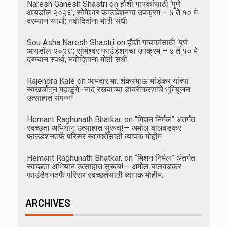
Naresh Ganesh Shastri
on
हौशी गायकांसाठी ‘पुणे
आयडॉल २०२६’; सोमेश्वर फाउंडेशनचा उपक्रम – ४ ते १० मे
दरम्यान स्पर्धा; नवोदितांना मोठी संधी
Sou Asha Naresh Shastri
on
हौशी गायकांसाठी ‘पुणे
आयडॉल २०२६’; सोमेश्वर फाउंडेशनचा उपक्रम – ४ ते १० मे
दरम्यान स्पर्धा; नवोदितांना मोठी संधी
Rajendra Kale
on
आमदार मा. शंकरभाऊ मांडेकर यांच्या
स्वखर्चातून महाळुंगे–नांदे रस्त्याच्या डांबरीकरणाचे भूमिपूजन
उत्साहात संपन्न!
Hemant Raghunath Bhatkar.
on
“मिशन निर्मल” अंतर्गत
स्वच्छता अभियान उत्साहात सुरूच!— अमोल बालवडकर
फाउंडेशनतर्फे परिसर स्वच्छतेसाठी व्यापक मोहीम..
Hemant Raghunath Bhatkar.
on
“मिशन निर्मल” अंतर्गत
स्वच्छता अभियान उत्साहात सुरूच!— अमोल बालवडकर
फाउंडेशनतर्फे परिसर स्वच्छतेसाठी व्यापक मोहीम..
ARCHIVES