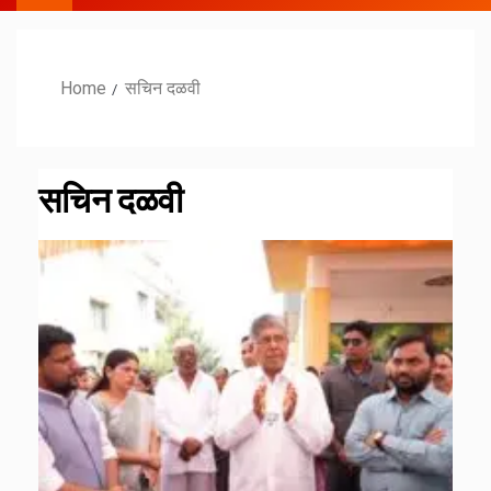
Home
सचिन दळवी
सचिन दळवी