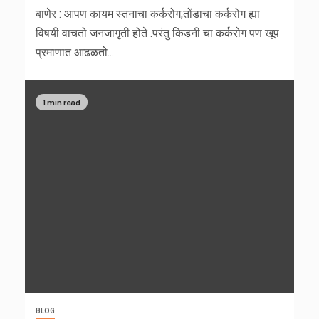
बाणेर : आपण कायम स्तनाचा कर्करोग,तोंडाचा कर्करोग ह्या
विषयी वाचतो जनजागृती होते .परंतु किडनी चा कर्करोग पण खूप
प्रमाणात आढळतो...
1 min read
BLOG