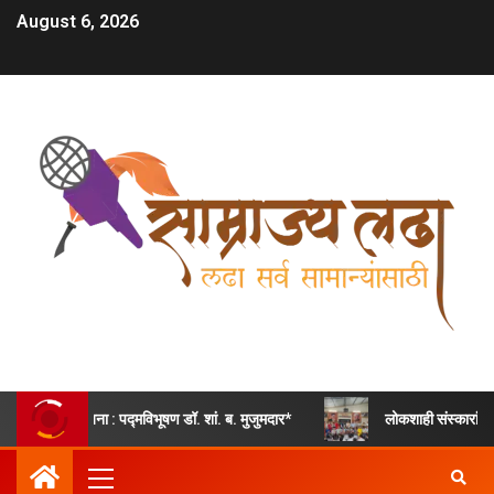
August 6, 2026
जना : पद्मविभूषण डॉ. शां. ब. मुजुमदार*
लोकशाही संस्कारांचा अनोखा उपक्रम;