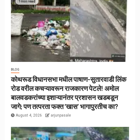
1 min read
BLOG
कोथरूड विधानसभा मधील पाषाण-सुतारवाडी लिंक
रोड वरील कचऱ्यावरून राजकारण पेटले! अमोल
बालवडकरांच्या इशाऱ्यानंतर प्रशासन खडबडून
जागे; पण तत्परता फक्त ‘खास’ भागापुरतीच का?
August 4, 2026
arjunpasale