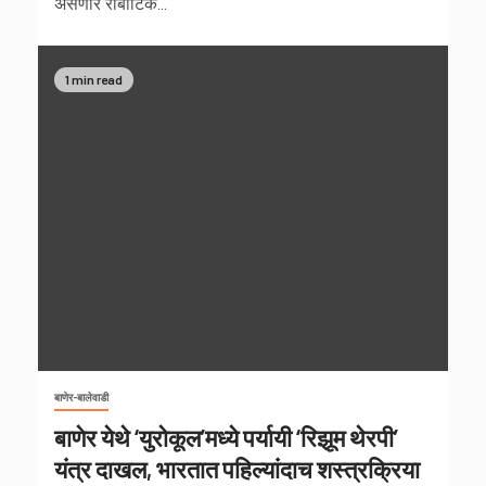
असणारे रोबोटिक...
1 min read
बाणेर-बालेवाडी
बाणेर येथे ‘युरोकूल’मध्ये पर्यायी ‘रिझूम थेरपी’
यंत्र दाखल, भारतात पहिल्यांदाच शस्त्रक्रिया