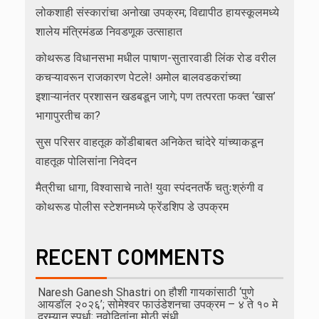
लोकशाही संस्कारांचा अनोखा उपक्रम; विद्यापीठ हायस्कूलमध्ये
शालेय मंत्रिमंडळ निवडणूक उत्साहात
कोथरूड विधानसभा मधील पाषाण-सुतारवाडी लिंक रोड वरील
कचऱ्यावरून राजकारण पेटले! अमोल बालवडकरांच्या
इशाऱ्यानंतर प्रशासन खडबडून जागे; पण तत्परता फक्त ‘खास’
भागापुरतीच का?
सुस परिसर वाहतूक कोंडीबाबत अनिकेत चांदेरे यांच्याकडून
वाहतूक पोलिसांना निवेदन
मैत्रीचा धागा, विश्वासाचे नाते! युवा स्पंदनतर्फे चतुःश्रुंगी व
कोथरूड पोलीस स्टेशनमध्ये फ्रेंडशिप डे उपक्रम
RECENT COMMENTS
Naresh Ganesh Shastri
on
हौशी गायकांसाठी ‘पुणे
आयडॉल २०२६’; सोमेश्वर फाउंडेशनचा उपक्रम – ४ ते १० मे
दरम्यान स्पर्धा; नवोदितांना मोठी संधी