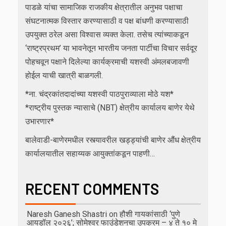
पाडळे यांचा सामाजिक राजकीय क्षेत्रातील अनुभव पक्षाचा
संघटनात्मक विस्तार करण्यासाठी व पक्ष बांधणी करण्यासाठी
उपयुक्त ठरेल असा विश्वास व्यक्त केला. तसेच त्यांच्याकडून
‘राष्ट्रप्रथम’ या भावनेतून भारतीय जनता पार्टीचा विचार सर्वदूर
पोहचवून पक्षाने दिलेल्या कार्यक्रमाची यशस्वी अंमलबजावणी
होईल याची खात्री बाळगली.
*ना. चंद्रकांतदादांच्या यशस्वी पाठपुराव्याला मोठे यश*
*राष्ट्रीय पुस्तक न्यासाचे (NBT) क्षेत्रीय कार्यालय बाणेर येथे
उभारणार*
बालेवाडी-बाणेरमधील रस्त्यावरील खड्ड्यांची बाणेर औंध क्षेत्रीय
कार्यालयातील सहाय्यक आयुक्तांकडून पाहणी…
RECENT COMMENTS
Naresh Ganesh Shastri
on
हौशी गायकांसाठी ‘पुणे
आयडॉल २०२६’; सोमेश्वर फाउंडेशनचा उपक्रम – ४ ते १० मे