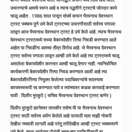
बाणेर येथील भैरवनाथ मंदिर जीर्णोद्धार करून भव्य दिव्य असे मंदिर
उभारण्याचे आमचे स्वप्न आहे व त्याच पद्धतीने ट्रस्टचे जोरदार कामे
चालू आहेत . 1986 साल पासून संघर्ष करून भैरवनाथ देवस्थान
ट्रस्ट भक्कम पुणे उभे केले ट्रस्टच्या उभारणीसाठी सर्वस्व पणाला
लावून आज भैरवनाथ देवस्थान ट्रस्ट हे उभे केले आहे. त्याच भैरवनाथ
देवस्थान ट्रस्टमध्ये सध्या बेकायदेशीर रित्या निवडी करण्यात आले
आहेत या निवडींना आमचा तीव्र विरोध आहे. जे भैरवनाथ देवस्थान
ट्रस्ट सर्वस्व पणाला लावून आम्ही उभे केले आहे त्या ट्रस्टमध्ये चालू
असलेला बेकायदेशीर कारभार आम्ही चालू देणार नाही. नवनिर्वाचित
कार्यकारणी बेकायदेशीर रित्या निवड करण्यात आली आहे त्या
बेकायदेशीररित्या नियुक्त केलेल्या पदाधिकाऱ्यांचे सदस्यत्व
कायमस्वरूपी रद्द करण्यात यावे व त्यांच्यावर कडक कारवाई करण्यात
यावी : दिलीप मुरकुटे ( सचिव भैरवनाथ देवस्थान ट्रस्ट बाणेर )
दिलीप मुरकुटे ज्ञानेश्वर तापकीर तसेच मी या भैरवनाथ देवस्थान
ट्रस्ट साठी सर्वस्व अर्पण केलेले आहे यासाठी मला माझी नोकरी
देखील गमवावी लागली आहे परंतु तरीदेखील आम्ही ट्रस्ट भक्कमपणे
उभे केले. काल आलेल्या पोरांनी स्वतःच्या प्रसिद्धीसाठी हा