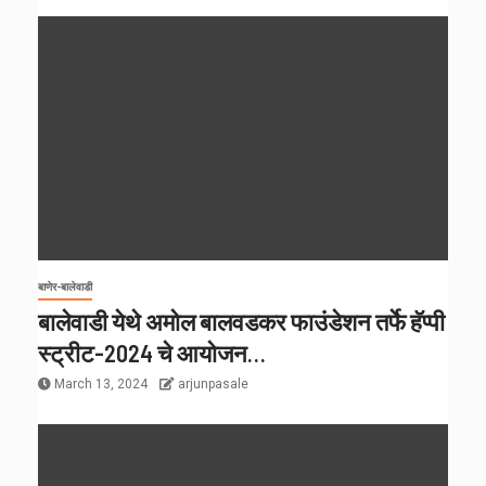
बाणेर-बालेवाडी
बालेवाडी येथे अमोल बालवडकर फाउंडेशन तर्फे हॅप्पी
स्ट्रीट-2024 चे आयोजन…
March 13, 2024
arjunpasale