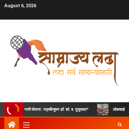
August 6, 2026
डवणारी योजना : पद्मविभूषण डॉ. शां. ब. मुजुमदार*
लोकशाही संस्कारांचा अनोख