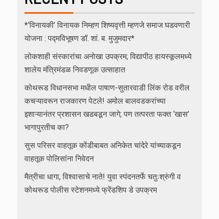
*‘विनायकी’ विनायक निम्हण शिष्यवृत्ती म्हणजे समाज घडवणारी
योजना : पद्मविभूषण डॉ. शां. ब. मुजुमदार*
लोकशाही संस्कारांचा अनोखा उपक्रम; विद्यापीठ हायस्कूलमध्ये
शालेय मंत्रिमंडळ निवडणूक उत्साहात
कोथरूड विधानसभा मधील पाषाण-सुतारवाडी लिंक रोड वरील
कचऱ्यावरून राजकारण पेटले! अमोल बालवडकरांच्या
इशाऱ्यानंतर प्रशासन खडबडून जागे; पण तत्परता फक्त ‘खास’
भागापुरतीच का?
सुस परिसर वाहतूक कोंडीबाबत अनिकेत चांदेरे यांच्याकडून
वाहतूक पोलिसांना निवेदन
मैत्रीचा धागा, विश्वासाचे नाते! युवा स्पंदनतर्फे चतुःश्रुंगी व
कोथरूड पोलीस स्टेशनमध्ये फ्रेंडशिप डे उपक्रम