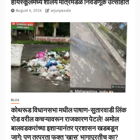
हायस्कूलमध्ये शालेय मंत्रिमंडळ निवडणूक उत्साहात
August 6, 2026
arjunpasale
BLOG
कोथरूड विधानसभा मधील पाषाण-सुतारवाडी लिंक
रोड वरील कचऱ्यावरून राजकारण पेटले! अमोल
बालवडकरांच्या इशाऱ्यानंतर प्रशासन खडबडून
जागे; पण तत्परता फक्त ‘खास’ भागापुरतीच का?