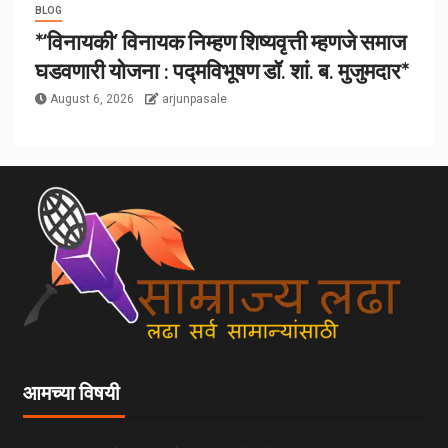
BLOG
*‘विनायकी’ विनायक निम्हण शिष्यवृत्ती म्हणजे समाज
घडवणारी योजना : पद्मविभूषण डॉ. शां. ब. मुजुमदार*
August 6, 2026
arjunpasale
आमच्या विषयी