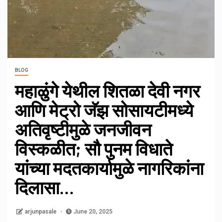
BLOG
महाळुंगे येथील शितळा देवी नगर
आणि मेट्रो जॅझ सोसायटीमध्ये
अतिवृष्टीमुळे जनजीवन
विस्कळीत; सौ पुनम विधाते
यांच्या मदतकार्यामुळे नागरिकांना
दिलासा…
arjunpasale
June 20, 2025