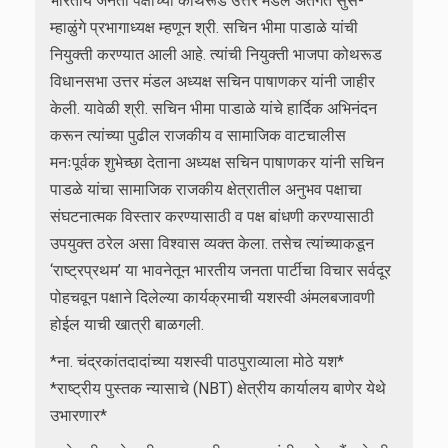
भारतीय जनता पक्षाच्या कोथरूड उत्तर मंडल अंतर्गत सुस-
म्हाळुंगे प्रभागाध्यक्ष म्हणून श्री. सचिन भीमा पाडाळे यांची
नियुक्ती करण्यात आली आहे. त्यांची नियुक्ती भाजपा कोथरूड
विधानसभा उत्तर मंडल अध्यक्ष सचिन पाषाणकर यांनी जाहीर
केली. यावेळी श्री. सचिन भीमा पाडाळे यांचे हार्दिक अभिनंदन
करून त्यांच्या पुढील राजकीय व सामाजिक वाटचालीस
मनःपूर्वक शुभेच्छा देताना अध्यक्ष सचिन पाषाणकर यांनी सचिन
पाडळे यांचा सामाजिक राजकीय क्षेत्रातील अनुभव पक्षाचा
संघटनात्मक विस्तार करण्यासाठी व पक्ष बांधणी करण्यासाठी
उपयुक्त ठरेल असा विश्वास व्यक्त केला. तसेच त्यांच्याकडून
‘राष्ट्रप्रथम’ या भावनेतून भारतीय जनता पार्टीचा विचार सर्वदूर
पोहचवून पक्षाने दिलेल्या कार्यक्रमाची यशस्वी अंमलबजावणी
होईल याची खात्री बाळगली.
*ना. चंद्रकांतदादांच्या यशस्वी पाठपुराव्याला मोठे यश*
*राष्ट्रीय पुस्तक न्यासाचे (NBT) क्षेत्रीय कार्यालय बाणेर येथे
उभारणार*