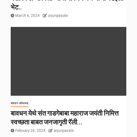
भेट..
March 6, 2024
arjunpasale
बावधन-कोथरूड
बावधन येथे संत गाडगेबाबा महाराज जयंती निमित्त
स्वच्छता बाबत जनजागृती रॅली…
February 26, 2024
arjunpasale