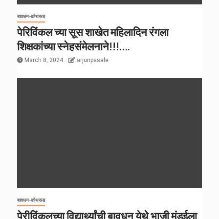
बावधन-कोथरूड
पेरिविंकल च्या सूस शाखेत महिलादिन रंगला
शिक्षकांच्या स्नेहसंमेलनाने!!!….
March 8, 2024
arjunpasale
बावधन-कोथरूड
पेरीविंकलच्या विद्यार्थ्यांची बावधन येथे भाजी मंडईला