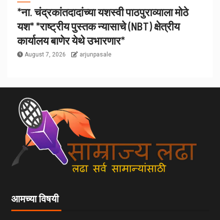
*ना. चंद्रकांतदादांच्या यशस्वी पाठपुराव्याला मोठे
यश* *राष्ट्रीय पुस्तक न्यासाचे (NBT) क्षेत्रीय
कार्यालय बाणेर येथे उभारणार*
August 7, 2026
arjunpasale
आमच्या विषयी