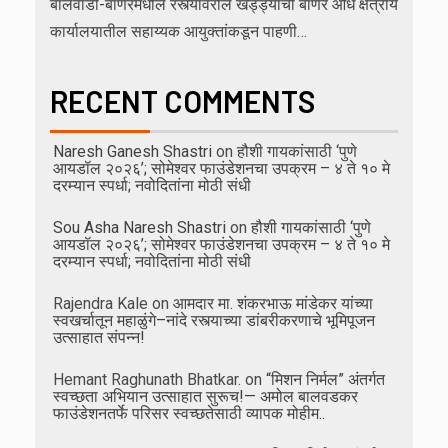
बालेवाडी-बाणेरमधील रस्त्यावरील खड्ड्यांची बाणेर औंध क्षेत्रीय
कार्यालयातील सहाय्यक आयुक्तांकडून पाहणी…
RECENT COMMENTS
Naresh Ganesh Shastri
on
हौशी गायकांसाठी ‘पुणे
आयडॉल २०२६’; सोमेश्वर फाउंडेशनचा उपक्रम – ४ ते १० मे
दरम्यान स्पर्धा; नवोदितांना मोठी संधी
Sou Asha Naresh Shastri
on
हौशी गायकांसाठी ‘पुणे
आयडॉल २०२६’; सोमेश्वर फाउंडेशनचा उपक्रम – ४ ते १० मे
दरम्यान स्पर्धा; नवोदितांना मोठी संधी
Rajendra Kale
on
आमदार मा. शंकरभाऊ मांडेकर यांच्या
स्वखर्चातून महाळुंगे–नांदे रस्त्याच्या डांबरीकरणाचे भूमिपूजन
उत्साहात संपन्न!
Hemant Raghunath Bhatkar.
on
“मिशन निर्मल” अंतर्गत
स्वच्छता अभियान उत्साहात सुरूच!— अमोल बालवडकर
फाउंडेशनतर्फे परिसर स्वच्छतेसाठी व्यापक मोहीम..