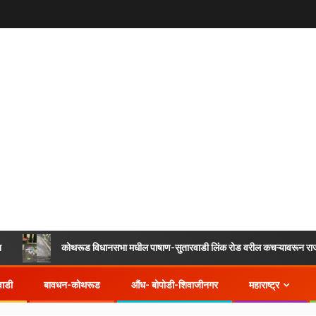
कोथरूड विधानसभा मधील पाषाण-सुतारवाडी लिंक रोड वरील कचऱ्यावरून राजकारण पेटले! अम
वाडी
बावधन-कोथरूड
औंध- बोपोडी-शिवाजीनगर
महाराष्ट्र