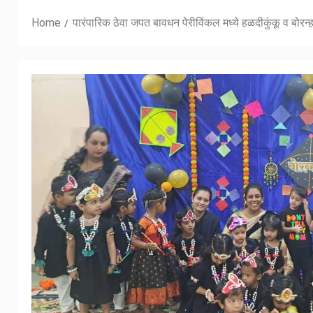
Home
पारंपारिक ठेवा जपत बावधन पेरीविंकल मध्ये हळदीकुंकू व बोरन्