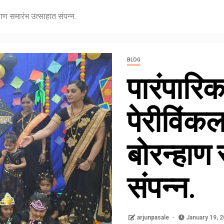
हाण समारंभ उत्साहात संपन्न.
BLOG
पारंपारि
पेरीविंकल
बोरन्हाण
संपन्न.
arjunpasale
January 19, 