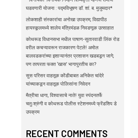
घडवणारी योजना : पद्मविभूषण डॉ. शां. ब. मुजुमदार*
लोकशाही संस्कारांचा अनोखा उपक्रम; विद्यापीठ
हायस्कूलमध्ये शालेय मंत्रिमंडळ निवडणूक उत्साहात
कोथरूड विधानसभा मधील पाषाण-सुतारवाडी लिंक रोड
वरील कचऱ्यावरून राजकारण पेटले! अमोल
बालवडकरांच्या इशाऱ्यानंतर प्रशासन खडबडून जागे;
पण तत्परता फक्त ‘खास’ भागापुरतीच का?
सुस परिसर वाहतूक कोंडीबाबत अनिकेत चांदेरे
यांच्याकडून वाहतूक पोलिसांना निवेदन
मैत्रीचा धागा, विश्वासाचे नाते! युवा स्पंदनतर्फे
चतुःश्रुंगी व कोथरूड पोलीस स्टेशनमध्ये फ्रेंडशिप डे
उपक्रम
RECENT COMMENTS