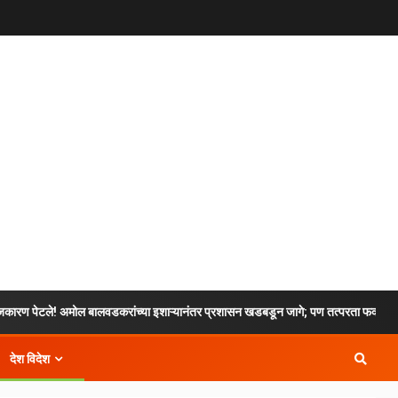
ोल बालवडकरांच्या इशाऱ्यानंतर प्रशासन खडबडून जागे; पण तत्परता फक्त ‘खास’ भागापुरतीच
देश विदेश