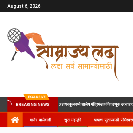
August 6, 2026
EXCLUSIVE
ा अनोखा उपक्रम; विद्यापीठ हायस्कूलमध्ये शालेय मंत्रिमंडळ निवडणूक उत्साहात
BREAKING NEWS
बाणेर-बालेवाडी
सुस-महाळुंगे
पाषाण-सुतारवाडी-सोमेश्वर