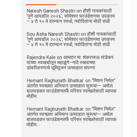
Naresh Ganesh Shastri
on
हौशी गायकांसाठी
‘पुणे आयडॉल २०२६’; सोमेश्वर फाउंडेशनचा उपक्रम
– ४ ते १० मे दरम्यान स्पर्धा; नवोदितांना मोठी संधी
Sou Asha Naresh Shastri
on
हौशी गायकांसाठी
‘पुणे आयडॉल २०२६’; सोमेश्वर फाउंडेशनचा उपक्रम
– ४ ते १० मे दरम्यान स्पर्धा; नवोदितांना मोठी संधी
Rajendra Kale
on
आमदार मा. शंकरभाऊ मांडेकर
यांच्या स्वखर्चातून महाळुंगे–नांदे रस्त्याच्या
डांबरीकरणाचे भूमिपूजन उत्साहात संपन्न!
Hemant Raghunath Bhatkar.
on
“मिशन निर्मल”
अंतर्गत स्वच्छता अभियान उत्साहात सुरूच!— अमोल
बालवडकर फाउंडेशनतर्फे परिसर स्वच्छतेसाठी व्यापक
मोहीम..
Hemant Raghunath Bhatkar.
on
“मिशन निर्मल”
अंतर्गत स्वच्छता अभियान उत्साहात सुरूच!— अमोल
बालवडकर फाउंडेशनतर्फे परिसर स्वच्छतेसाठी व्यापक
मोहीम..