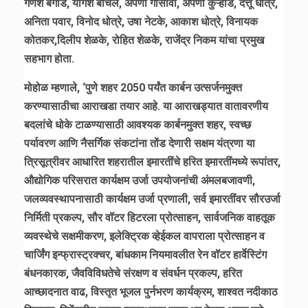
गणेश बगाडे, योगेश बाचल, अपर्णा गोसावी, अपर्णा कुऱ्हाडे, दत्तू धोत्रे,
अनिता पवार, विनोद धोत्रे, उषा नेटके, आकाश धोत्रे, विनायक
कोतकर,दिलीप शेळके, रोहित शेळके, राजेंद्र निकम यांचा प्रमुख
सहभाग होता.
मोहोळ म्हणाले, ‘पुणे शहर 2050 पर्यंत कार्बन उत्सर्जनमुक्त
करण्यासाठीचा आराखडा तयार आहे. या आराखड्यात वातावरणीय
बदलांचे धोके टाळण्यासाठी आवश्यक कार्बनमुक्त शहर, स्वच्छ
पर्यावरण आणि नैसर्गिक संकटांना तोंड देणारी सक्षम यंत्रणा या
त्रिसूत्रीवर आधारित शहरातील इमारतींचे हरित इमारतींमध्ये रूपांतर,
औद्योगिक परिसरात कार्यक्षम उर्जा उपयोजनांची अंमलबजावणी,
जलव्यवस्थापनासाठी कार्यक्षम उर्जा प्रणाली, सर्व इमारतींवर सौरउर्जा
निर्मिती प्रकल्प, सौर वॉटर हिटरला प्रोत्साहन, सार्वजनिक वाहतूक
व्यवस्थेचे सक्षमीकरण, इलेक्ट्रिक व्हेईकल वापराला प्रोत्साहन व
चार्जिंग इन्फ्रास्ट्रक्चर, बांधकाम नियमावलीत रेन वॉटर हार्वेस्टिंग
बंधनकारक, जैवविविधतेचे संरक्षण व संवर्धन प्रकल्प, हरित
आच्छादनात वाढ, विस्तृत भूजल पुर्नभरण कार्यक्रम, शाश्वत नदीकाठ