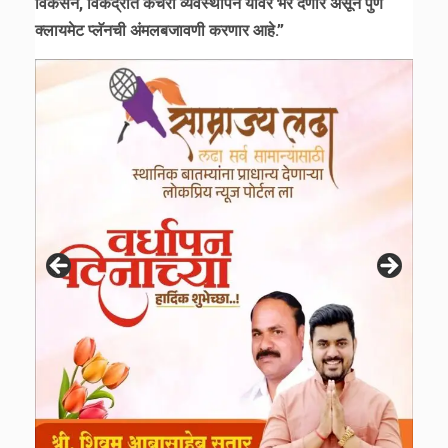
विकसन, विकेंद्रीत कचरा व्यवस्थापन यावर भर देणार असून पुणे
क्लायमेट प्लॅनची अंमलबजावणी करणार आहे.”