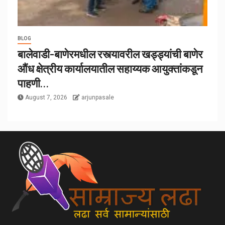
BLOG
बालेवाडी-बाणेरमधील रस्त्यावरील खड्ड्यांची बाणेर
औंध क्षेत्रीय कार्यालयातील सहाय्यक आयुक्तांकडून
पाहणी…
August 7, 2026
arjunpasale