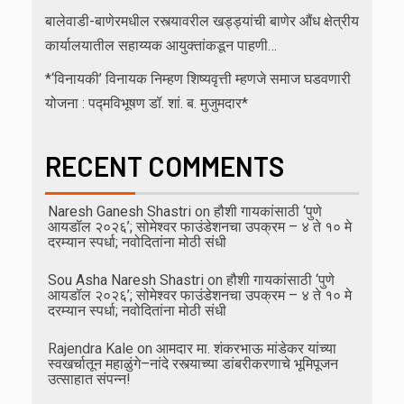
बालेवाडी-बाणेरमधील रस्त्यावरील खड्ड्यांची बाणेर औंध क्षेत्रीय
कार्यालयातील सहाय्यक आयुक्तांकडून पाहणी…
*‘विनायकी’ विनायक निम्हण शिष्यवृत्ती म्हणजे समाज घडवणारी
योजना : पद्मविभूषण डॉ. शां. ब. मुजुमदार*
RECENT COMMENTS
Naresh Ganesh Shastri
on
हौशी गायकांसाठी ‘पुणे
आयडॉल २०२६’; सोमेश्वर फाउंडेशनचा उपक्रम – ४ ते १० मे
दरम्यान स्पर्धा; नवोदितांना मोठी संधी
Sou Asha Naresh Shastri
on
हौशी गायकांसाठी ‘पुणे
आयडॉल २०२६’; सोमेश्वर फाउंडेशनचा उपक्रम – ४ ते १० मे
दरम्यान स्पर्धा; नवोदितांना मोठी संधी
Rajendra Kale
on
आमदार मा. शंकरभाऊ मांडेकर यांच्या
स्वखर्चातून महाळुंगे–नांदे रस्त्याच्या डांबरीकरणाचे भूमिपूजन
उत्साहात संपन्न!