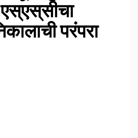
एस्एस्‌सीचा
कालाची परंपरा