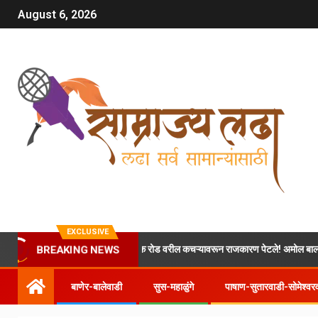
August 6, 2026
EXCLUSIVE
ाषाण-सुतारवाडी लिंक रोड वरील कचऱ्यावरून राजकारण पेटले! अमोल बालवडकरांच्या इशाऱ्या
BREAKING NEWS
बाणेर-बालेवाडी
सुस-महाळुंगे
पाषाण-सुतारवाडी-सोमेश्वर