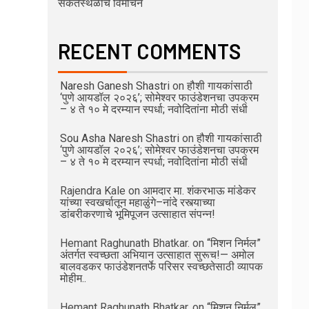
संकेतस्थळाचे विमोचन
RECENT COMMENTS
Naresh Ganesh Shastri
on
हौशी गायकांसाठी
‘पुणे आयडॉल २०२६’; सोमेश्वर फाउंडेशनचा उपक्रम
– ४ ते १० मे दरम्यान स्पर्धा; नवोदितांना मोठी संधी
Sou Asha Naresh Shastri
on
हौशी गायकांसाठी
‘पुणे आयडॉल २०२६’; सोमेश्वर फाउंडेशनचा उपक्रम
– ४ ते १० मे दरम्यान स्पर्धा; नवोदितांना मोठी संधी
Rajendra Kale
on
आमदार मा. शंकरभाऊ मांडेकर
यांच्या स्वखर्चातून महाळुंगे–नांदे रस्त्याच्या
डांबरीकरणाचे भूमिपूजन उत्साहात संपन्न!
Hemant Raghunath Bhatkar.
on
“मिशन निर्मल”
अंतर्गत स्वच्छता अभियान उत्साहात सुरूच!— अमोल
बालवडकर फाउंडेशनतर्फे परिसर स्वच्छतेसाठी व्यापक
मोहीम..
Hemant Raghunath Bhatkar.
on
“मिशन निर्मल”