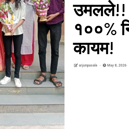
उमलले!! 
१००% नि
कायम!
arjunpasale
May 8, 2026