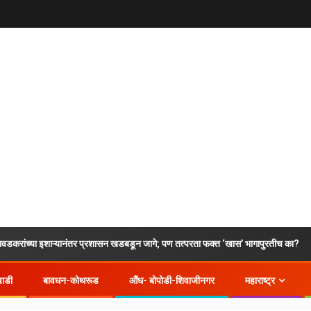
नंतर प्रशासन खडबडून जागे; पण तत्परता फक्त ‘खास’ भागापुरतीच का?
सुस 
वाडी
बावधन-कोथरूड
औंध- बोपोडी-शिवाजीनगर
महाराष्ट्र