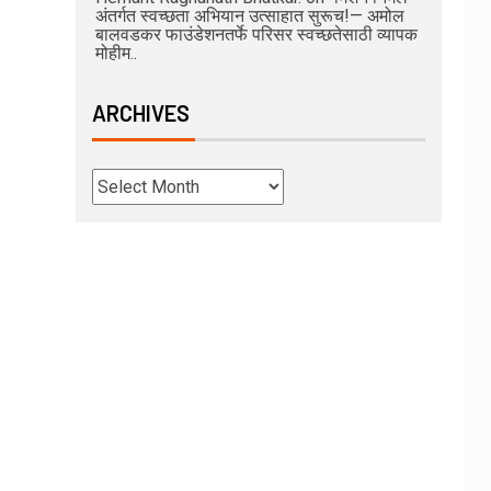
अंतर्गत स्वच्छता अभियान उत्साहात सुरूच!— अमोल
बालवडकर फाउंडेशनतर्फे परिसर स्वच्छतेसाठी व्यापक
मोहीम..
ARCHIVES