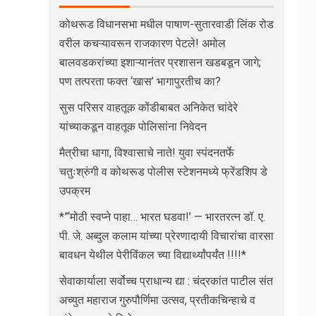
कोथरूड विधानसभा मधील पाषाण-सुतारवाडी लिंक रोड
वरील कचऱ्यावरून राजकारण पेटले! अमोल
बालवडकरांच्या इशाऱ्यानंतर प्रशासन खडबडून जागे;
पण तत्परता फक्त ‘खास’ भागापुरतीच का?
सुस परिसर वाहतूक कोंडीबाबत अनिकेत चांदेरे
यांच्याकडून वाहतूक पोलिसांना निवेदन
मैत्रीचा धागा, विश्वासाचे नाते! युवा स्पंदनतर्फे
चतुःश्रुंगी व कोथरूड पोलीस स्टेशनमध्ये फ्रेंडशिप डे
उपक्रम
*”‘मोठी स्वप्ने पाहा… भारत घडवा!’ — भारतरत्न डॉ. ए.
पी. जे. अब्दुल कलाम यांच्या प्रेरणादायी विचारांचा वारसा
बावधन येथील पेरीविंकल च्या विद्यार्थ्यांपर्यंत !!!!*
सेवाकार्याला सर्वोच्च प्राधान्य द्या : चंद्रकांत पाटील संत
अच्युत महाराज गुरुपौर्णिमा उत्सव, प्रतीकचिन्हाचे व