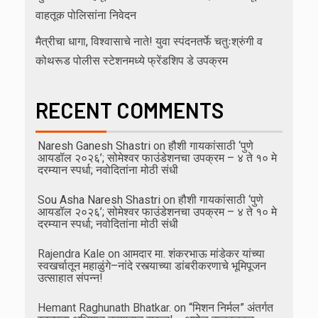
वाहतूक पोलिसांना निवेदन
मैत्रीचा धागा, विश्वासाचे नाते! युवा स्पंदनतर्फे चतुःश्रुंगी व
कोथरूड पोलीस स्टेशनमध्ये फ्रेंडशिप डे उपक्रम
RECENT COMMENTS
Naresh Ganesh Shastri
on
हौशी गायकांसाठी ‘पुणे
आयडॉल २०२६’; सोमेश्वर फाउंडेशनचा उपक्रम – ४ ते १० मे
दरम्यान स्पर्धा; नवोदितांना मोठी संधी
Sou Asha Naresh Shastri
on
हौशी गायकांसाठी ‘पुणे
आयडॉल २०२६’; सोमेश्वर फाउंडेशनचा उपक्रम – ४ ते १० मे
दरम्यान स्पर्धा; नवोदितांना मोठी संधी
Rajendra Kale
on
आमदार मा. शंकरभाऊ मांडेकर यांच्या
स्वखर्चातून महाळुंगे–नांदे रस्त्याच्या डांबरीकरणाचे भूमिपूजन
उत्साहात संपन्न!
Hemant Raghunath Bhatkar.
on
“मिशन निर्मल” अंतर्गत