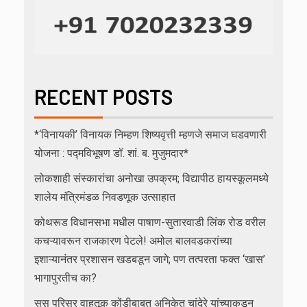
RECENT POSTS
*‘विनायकी’ विनायक निम्हण शिष्यवृत्ती म्हणजे समाज घडवणारी
योजना : पद्मविभूषण डॉ. शां. ब. मुजुमदार*
लोकशाही संस्कारांचा अनोखा उपक्रम; विद्यापीठ हायस्कूलमध्ये
शालेय मंत्रिमंडळ निवडणूक उत्साहात
कोथरूड विधानसभा मधील पाषाण-सुतारवाडी लिंक रोड वरील
कचऱ्यावरून राजकारण पेटले! अमोल बालवडकरांच्या
इशाऱ्यानंतर प्रशासन खडबडून जागे; पण तत्परता फक्त ‘खास’
भागापुरतीच का?
सुस परिसर वाहतूक कोंडीबाबत अनिकेत चांदेरे यांच्याकडून