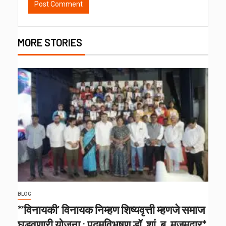
MORE STORIES
BLOG
*‘विनायकी’ विनायक निम्हण शिष्यवृत्ती म्हणजे समाज
घडवणारी योजना : पद्मविभूषण डॉ. शां. ब. मुजुमदार*