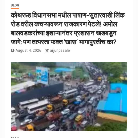
BLOG
कोथरूड विधानसभा मधील पाषाण-सुतारवाडी लिंक
रोड वरील कचऱ्यावरून राजकारण पेटले! अमोल
बालवडकरांच्या इशाऱ्यानंतर प्रशासन खडबडून
जागे; पण तत्परता फक्त ‘खास’ भागापुरतीच का?
August 4, 2026
arjunpasale