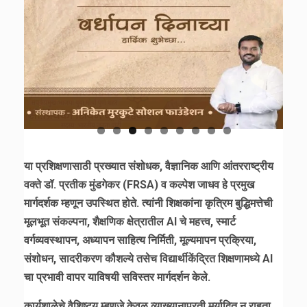
या प्रशिक्षणासाठी प्रख्यात संशोधक, वैज्ञानिक आणि आंतरराष्ट्रीय
वक्ते डॉ. प्रतीक मुंडगेकर (FRSA) व कल्पेश जाधव हे प्रमुख
मार्गदर्शक म्हणून उपस्थित होते. त्यांनी शिक्षकांना कृत्रिम बुद्धिमत्तेची
मूलभूत संकल्पना, शैक्षणिक क्षेत्रातील AI चे महत्त्व, स्मार्ट
वर्गव्यवस्थापन, अध्यापन साहित्य निर्मिती, मूल्यमापन प्रक्रिया,
संशोधन, सादरीकरण कौशल्ये तसेच विद्यार्थीकेंद्रित शिक्षणामध्ये AI
चा प्रभावी वापर याविषयी सविस्तर मार्गदर्शन केले.
कार्यशाळेचे वैशिष्ट्य म्हणजे केवळ व्याख्यानापुरती मर्यादित न राहता