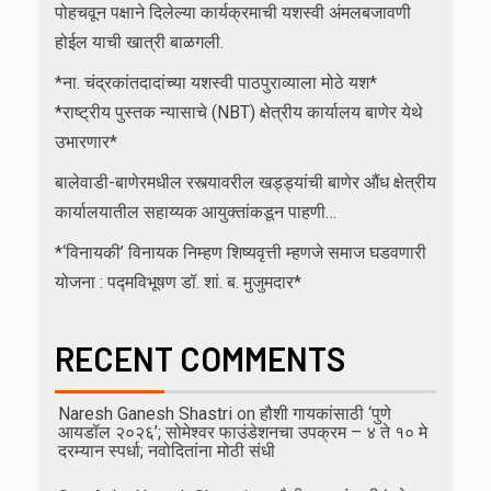
पोहचवून पक्षाने दिलेल्या कार्यक्रमाची यशस्वी अंमलबजावणी
होईल याची खात्री बाळगली.
*ना. चंद्रकांतदादांच्या यशस्वी पाठपुराव्याला मोठे यश*
*राष्ट्रीय पुस्तक न्यासाचे (NBT) क्षेत्रीय कार्यालय बाणेर येथे
उभारणार*
बालेवाडी-बाणेरमधील रस्त्यावरील खड्ड्यांची बाणेर औंध क्षेत्रीय
कार्यालयातील सहाय्यक आयुक्तांकडून पाहणी…
*‘विनायकी’ विनायक निम्हण शिष्यवृत्ती म्हणजे समाज घडवणारी
योजना : पद्मविभूषण डॉ. शां. ब. मुजुमदार*
RECENT COMMENTS
Naresh Ganesh Shastri
on
हौशी गायकांसाठी ‘पुणे
आयडॉल २०२६’; सोमेश्वर फाउंडेशनचा उपक्रम – ४ ते १० मे
दरम्यान स्पर्धा; नवोदितांना मोठी संधी