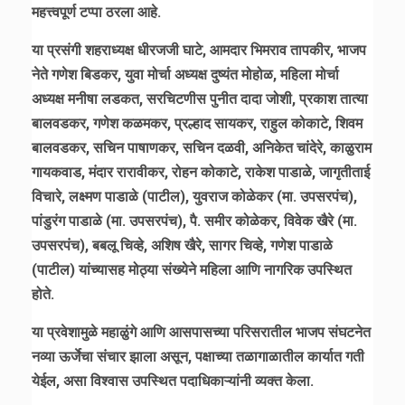
महत्त्वपूर्ण टप्पा ठरला आहे.
या प्रसंगी शहराध्यक्ष धीरजजी घाटे, आमदार भिमराव तापकीर, भाजप
नेते गणेश बिडकर, युवा मोर्चा अध्यक्ष दुष्यंत मोहोळ, महिला मोर्चा
अध्यक्ष मनीषा लडकत, सरचिटणीस पुनीत दादा जोशी, प्रकाश तात्या
बालवडकर, गणेश कळमकर, प्रल्हाद सायकर, राहुल कोकाटे, शिवम
बालवडकर, सचिन पाषाणकर, सचिन दळवी, अनिकेत चांदेरे, काळुराम
गायकवाड, मंदार रारावीकर, रोहन कोकाटे, राकेश पाडाळे, जागृतीताई
विचारे, लक्ष्मण पाडाळे (पाटील), युवराज कोळेकर (मा. उपसरपंच),
पांडुरंग पाडाळे (मा. उपसरपंच), पै. समीर कोळेकर, विवेक खैरे (मा.
उपसरपंच), बबलू चिव्हे, अशिष खैरे, सागर चिव्हे, गणेश पाडाळे
(पाटील) यांच्यासह मोठ्या संख्येने महिला आणि नागरिक उपस्थित
होते.
या प्रवेशामुळे महाळुंगे आणि आसपासच्या परिसरातील भाजप संघटनेत
नव्या ऊर्जेचा संचार झाला असून, पक्षाच्या तळागाळातील कार्यात गती
येईल, असा विश्वास उपस्थित पदाधिकाऱ्यांनी व्यक्त केला.