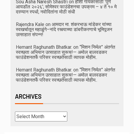
Sou Asha Naresh Shastri
on
हौशी गायकांसाठी ‘पुणे
आयडॉल २०२६’; सोमेश्वर फाउंडेशनचा उपक्रम – ४ ते १० मे
दरम्यान स्पर्धा; नवोदितांना मोठी संधी
Rajendra Kale
on
आमदार मा. शंकरभाऊ मांडेकर यांच्या
स्वखर्चातून महाळुंगे–नांदे रस्त्याच्या डांबरीकरणाचे भूमिपूजन
उत्साहात संपन्न!
Hemant Raghunath Bhatkar.
on
“मिशन निर्मल” अंतर्गत
स्वच्छता अभियान उत्साहात सुरूच!— अमोल बालवडकर
फाउंडेशनतर्फे परिसर स्वच्छतेसाठी व्यापक मोहीम..
Hemant Raghunath Bhatkar.
on
“मिशन निर्मल” अंतर्गत
स्वच्छता अभियान उत्साहात सुरूच!— अमोल बालवडकर
फाउंडेशनतर्फे परिसर स्वच्छतेसाठी व्यापक मोहीम..
ARCHIVES