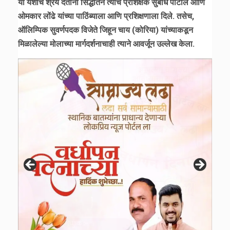
या यशाचे श्रेय देताना सिद्धांतने त्याचे प्रशिक्षक सुबोध पाटील आणि
ओमकार लोंढे यांच्या पाठिंब्याला आणि प्रशिक्षणाला दिले. तसेच,
ऑलिम्पिक सुवर्णपदक विजेते जिहून चाय (कोरिया) यांच्याकडून
मिळालेल्या मोलाच्या मार्गदर्शनाचाही त्याने आवर्जून उल्लेख केला.