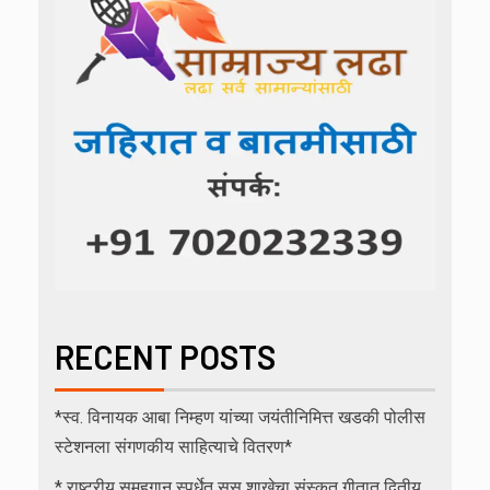
RECENT POSTS
*स्व. विनायक आबा निम्हण यांच्या जयंतीनिमित्त खडकी पोलीस
स्टेशनला संगणकीय साहित्याचे वितरण*
* राष्ट्रीय समूहगान स्पर्धेत सूस शाखेचा संस्कृत गीतात द्वितीय,