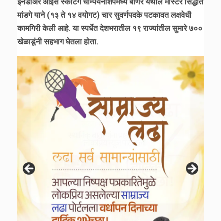
इनडोअर आईस स्केटिंग चॅम्पियनशिपमध्ये बाणेर येथील मास्टर सिद्धांत
मांडगे याने (१३ ते १४ वयोगट) चार सुवर्णपदके पटकावत लक्षवेधी
कामगिरी केली आहे. या स्पर्धेत देशभरातील १९ राज्यांतील सुमारे ७००
खेळाडूंनी सहभाग घेतला होता.